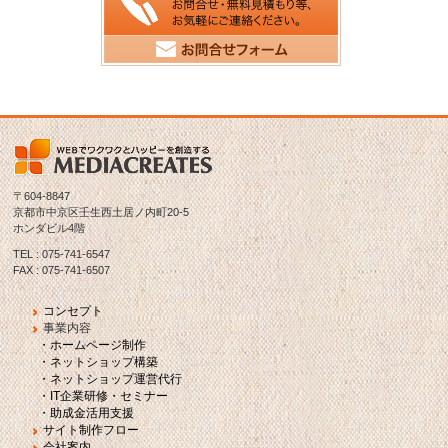
〒604-8847
京都市中京区壬生西土居ノ内町20-5
ホンダビル4階
TEL : 075-741-6547
FAX : 075-741-6507
コンセプト
事業内容
・ホームページ制作
・ネットショップ構築
・ネットショップ運営代行
・IT企業研修・セミナー
・助成金活用支援
サイト制作フロー
会社案内