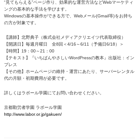
“見てもらえる”ページ作り、効果的な運営方法などWebマーケティ
ングの基本的な手法を学びます。
Windowsの基本操作ができる方で、Webメール(Gmail等)をお持ち
の方が対象です。
【講師】北野典子（株式会社メディアクリエイツ代表取締役）
【開講日】毎週月曜日 全8回＜4/16～6/11（予備日6/18）＞
【時間】19：00～21：00
【テキスト】『いちばんやさしいWordPressの教本』出版社：イン
プレス
【その他】ホームページの維持・運営にあたり、サーバーレンタル
代の月額・初期費用が必要です。
詳しくはラボール学園にてお問い合わせください。
京都勤労者学園 ラボール学園
http://www.labor.or.jp/gakuen/